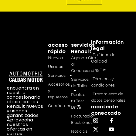
información
acceso
servicios
legal
rápido
Renault
· Políticas de
Nuevos
Agenda Cita
Calidad
al
Usados
· Ley 1116
Concesionario
Servicios
· Términos y
Servicios
Accesorios
condiciones
de Taller
encuentra en
y
nuestro
· Tratamiento de
Realiza
concesionario
repuestos
datos personales
tu Test
oficial carros
Renault nuevos
Contáctenos
mantente
Drive
y usados
conectado
garantizados.
Facturación
Aprovecha
Electrónica
nuestras
ofertas en
Noticias
carros