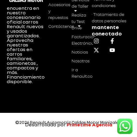
Accesorios
condiciones
de Taller
encuentra en
y
nuestro
· Tratamiento de
Realiza
concesionario
repuestos
datos personales
tu Test
oficial carros
Renault nuevos
Contáctenos
mantente
Drive
y usados
conectado
garantizados.
Facturación
Aprovecha
Electrónica
nuestras
ofertas en
Noticias
carros
familiares,
Nosotros
camionetas ,
compactos y
Ir a
más.
Renault.co
Financiamiento
disponible.
©2026 Renault Automotriz Caldas Motor Manizales.
Desarrollado por
Primetime Agencia