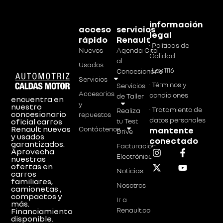
información
acceso
servicios
legal
rápido
Renault
· Políticas de
Nuevos
Agenda Cita
Calidad
al
Usados
· Ley 1116
Concesionario
Servicios
· Términos y
Servicios
Accesorios
condiciones
de Taller
encuentra en
y
nuestro
· Tratamiento de
Realiza
concesionario
repuestos
datos personales
tu Test
oficial carros
Renault nuevos
Contáctenos
mantente
Drive
y usados
conectado
garantizados.
Facturación
Aprovecha
Electrónica
nuestras
ofertas en
Noticias
carros
familiares,
Nosotros
camionetas ,
compactos y
Ir a
más.
Renault.co
Financiamiento
disponible.