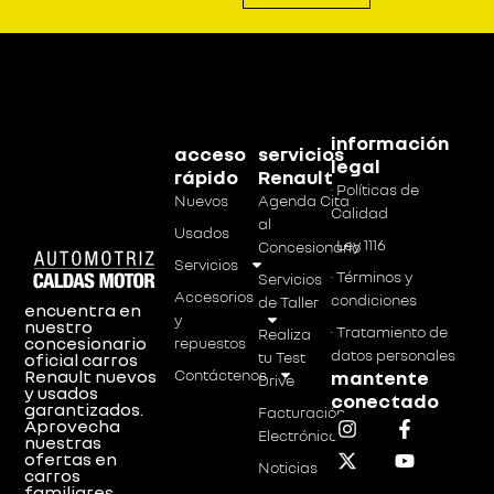
información
acceso
servicios
legal
rápido
Renault
· Políticas de
Nuevos
Agenda Cita
Calidad
al
Usados
· Ley 1116
Concesionario
Servicios
· Términos y
Servicios
Accesorios
condiciones
de Taller
encuentra en
y
nuestro
· Tratamiento de
Realiza
concesionario
repuestos
datos personales
tu Test
oficial carros
Renault nuevos
Contáctenos
mantente
Drive
y usados
conectado
garantizados.
Facturación
Aprovecha
Electrónica
nuestras
ofertas en
Noticias
carros
familiares,