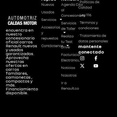
· Políticas de
Nuevos
Agenda Cita
Calidad
al
Usados
· Ley 1116
Concesionario
Servicios
· Términos y
Servicios
Accesorios
condiciones
de Taller
encuentra en
y
nuestro
· Tratamiento de
Realiza
concesionario
repuestos
datos personales
tu Test
oficial carros
Renault nuevos
Contáctenos
mantente
Drive
y usados
conectado
garantizados.
Facturación
Aprovecha
Electrónica
nuestras
ofertas en
Noticias
carros
familiares,
Nosotros
camionetas ,
compactos y
Ir a
más.
Renault.co
Financiamiento
disponible.